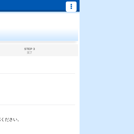
STEP 3
完了
認ください。