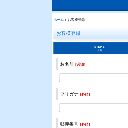
ホーム
>
お客様登録
お客様登録
STEP 1
入力
お名前
[
必須
]
フリガナ
[
必須
]
郵便番号
[
必須
]