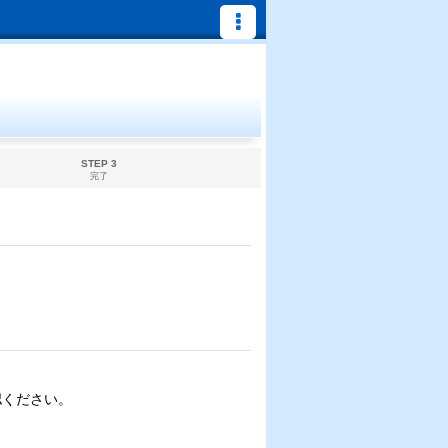
STEP 3
完了
認ください。