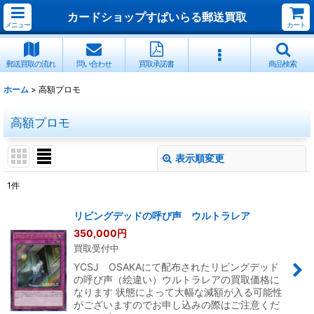
カードショップすぱいらる郵送買取
メニュー
カート
郵送買取の流れ
問い合わせ
買取承諾書
商品検索
ホーム
>
高額プロモ
高額プロモ
表示順変更
閉じる
1
件
表示数
:
リビングデッドの呼び声 ウルトラレア
350,000
円
並び順
:
買取受付中
YCSJ OSAKAにて配布されたリビングデッド
絞り込む
の呼び声（絵違い）ウルトラレアの買取価格に
なります 状態によって大幅な減額が入る可能性
がございますのでお申し込みの際はご注意くだ