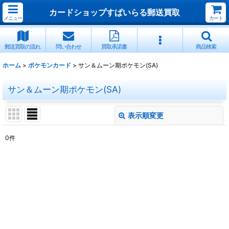
カードショップすぱいらる郵送買取
メニュー
カート
郵送買取の流れ
問い合わせ
買取承諾書
商品検索
ホーム
>
ポケモンカード
>
サン＆ムーン期ポケモン(SA)
サン＆ムーン期ポケモン(SA)
表示順変更
閉じる
0
件
表示数
:
並び順
:
絞り込む