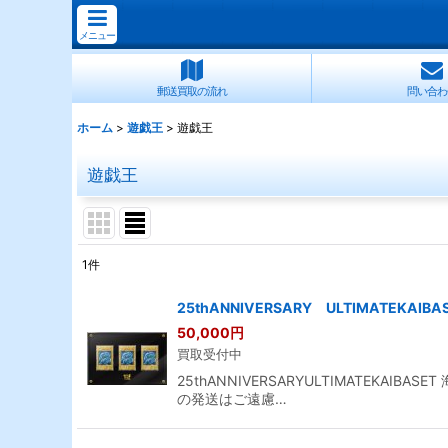
メニュー
郵送買取の流れ
問い合わ
ホーム
>
遊戯王
>
遊戯王
遊戯王
1
件
表示数
:
25thANNIVERSARY ULTIMATEKA
50,000
円
並び順
:
買取受付中
25thANNIVERSARYULTIMATE
の発送はご遠慮…