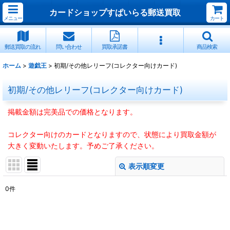
カードショップすぱいらる郵送買取
メニュー
カート
郵送買取の流れ
問い合わせ
買取承諾書
商品検索
ホーム
>
遊戯王
>
初期/その他レリーフ(コレクター向けカード)
初期/その他レリーフ(コレクター向けカード)
掲載金額は完美品での価格となります。
コレクター向けのカードとなりますので、状態により買取金額が
大きく変動いたします。予めご了承ください。
表示順変更
閉じる
0
件
表示数
:
並び順
: