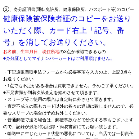
③、身分証明書(運転免許所、健康保険所、パスポート等)のコピー
健康保険被保険者証のコピーをお送り
いただく際、カード右上「記号、番
号」を消してお送りください。
お名前、生年月日、現住所地
の3点が確認できるもの
※身分証としてマイナンバーカードはご利用頂けません。
・下記通販買取申込フォームから必要事項を入力の上、上記3点を
お送りください
・1点でも不足がある場合は買取できません。予めご了承ください。
※不足書類が到着次第査定を始めさせて頂きます。
・スリーブ等ご使用の場合は査定時に外させて頂きます。
・査定不成立の際もカード以外の各々の返却は致しませんので、必
要なスリーブの場合は予めお外しください。
・普通郵便で送る場合は、郵便事故などで紛失する事もございます
ので、記録が残る特定記録・簡易書留にてお願い致します。
・輸送中に生じたカード状態の悪化については、当店では一切責任