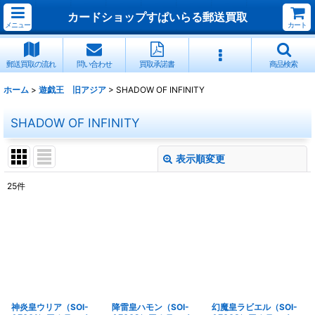
カードショップすぱいらる郵送買取
メニュー
カート
郵送買取の流れ
問い合わせ
買取承諾書
商品検索
ホーム
>
遊戯王 旧アジア
>
SHADOW OF INFINITY
SHADOW OF INFINITY
表示順変更
閉じる
25
件
表示数
:
並び順
:
絞り込む
神炎皇ウリア（SOI-
降雷皇ハモン（SOI-
幻魔皇ラビエル（SOI-