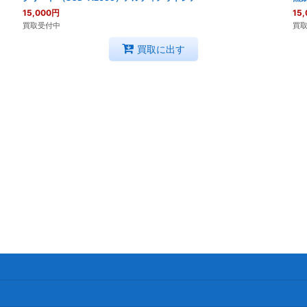
15,000
円
15,
買取受付中
買
買取に出す