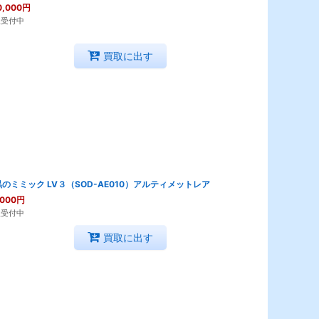
0,000
円
取受付中
買取に出す
のミミック LV３（SOD-AE010）アルティメットレア
,000
円
取受付中
買取に出す