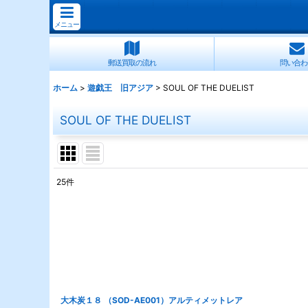
メニュー
郵送買取の流れ
問い合わ
ホーム
>
遊戯王 旧アジア
>
SOUL OF THE DUELIST
SOUL OF THE DUELIST
25
件
表示数
:
並び順
:
大木炭１８ （SOD-AE001）アルティメットレア