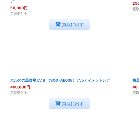
ア
25
50,000
円
買
買取受付中
買取に出す
ホルスの黒炎竜 LV８ （SOD-AE008）アルティメットレア
暗黒
400,000
円
40
買取受付中
買
買取に出す