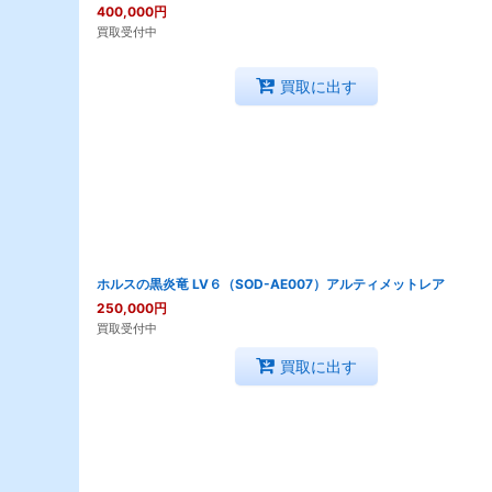
400,000
円
買取受付中
買取に出す
ホルスの黒炎竜 LV６（SOD-AE007）アルティメットレア
250,000
円
買取受付中
買取に出す