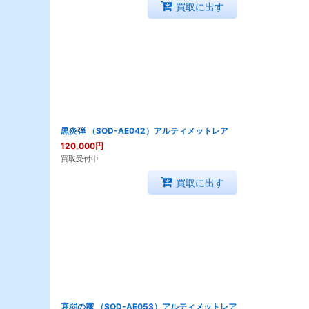
買取に出す
黒炎弾 （SOD-AE042）アルティメットレア
120,000
円
買取受付中
買取に出す
衰弱の霧 （SOD-AE053）アルティメットレア