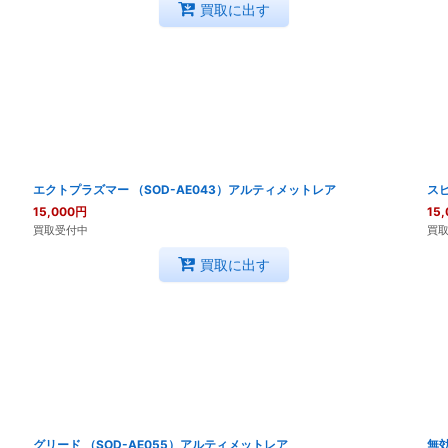
買取に出す
エクトプラズマー （SOD-AE043）アルティメットレア
スピ
15,000
円
15,
買取受付中
買
買取に出す
グリード （SOD-AE055）アルティメットレア
無効