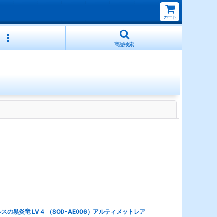
カート
商品検索
閉じる
スの黒炎竜 LV４ （SOD-AE006）アルティメットレア