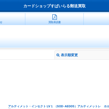
カードショップすぱいらる郵送買取
せ
買取承諾書
表示順変更
絞り込む
アルティメット・インセクト LV１ （SOD-AE005）アルティメットレ
ホル