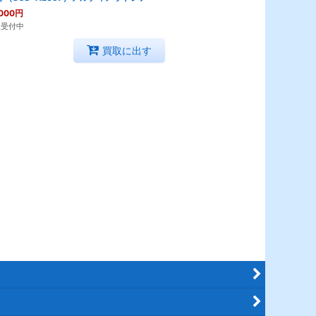
000
円
取受付中
買取に出す