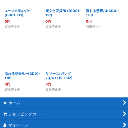
エースの戦い/R+
魔女と花嫁/R+(GD01-
溢れる慈愛/U(GD01-
(GD01-111)
117)
118)
0
円
0
円
0
円
買取停止中
買取停止中
買取停止中
溢れる慈愛/U+(GD01-
リソース(ガンダ
118)
ム)/C++(R-002)
0
円
0
円
買取停止中
買取停止中
ホーム
ショッピングカート
マイページ