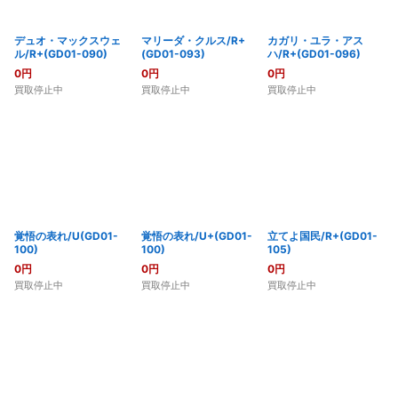
デュオ・マックスウェ
マリーダ・クルス/R+
カガリ・ユラ・アス
ル/R+(GD01-090)
(GD01-093)
ハ/R+(GD01-096)
0
円
0
円
0
円
買取停止中
買取停止中
買取停止中
覚悟の表れ/U(GD01-
覚悟の表れ/U+(GD01-
立てよ国民/R+(GD01-
100)
100)
105)
0
円
0
円
0
円
買取停止中
買取停止中
買取停止中