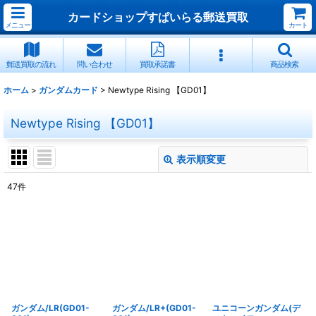
カードショップすぱいらる郵送買取
メニュー
カート
郵送買取の流れ
問い合わせ
買取承諾書
商品検索
ホーム
>
ガンダムカード
>
Newtype Rising 【GD01】
Newtype Rising 【GD01】
表示順変更
閉じる
47
件
表示数
:
並び順
:
絞り込む
ガンダム/LR(GD01-
ガンダム/LR+(GD01-
ユニコーンガンダム(デ