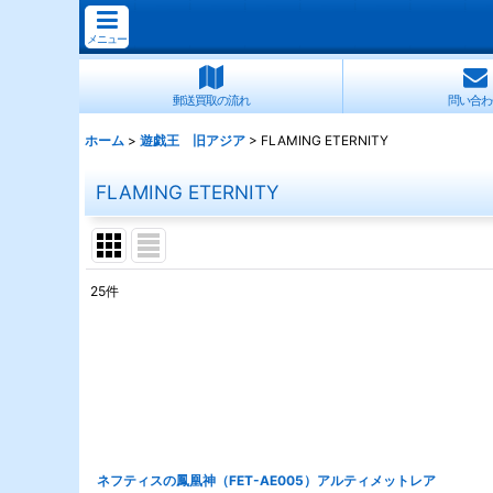
メニュー
郵送買取の流れ
問い合わ
ホーム
>
遊戯王 旧アジア
>
FLAMING ETERNITY
FLAMING ETERNITY
25
件
表示数
:
並び順
:
ネフティスの鳳凰神（FET-AE005）アルティメットレア