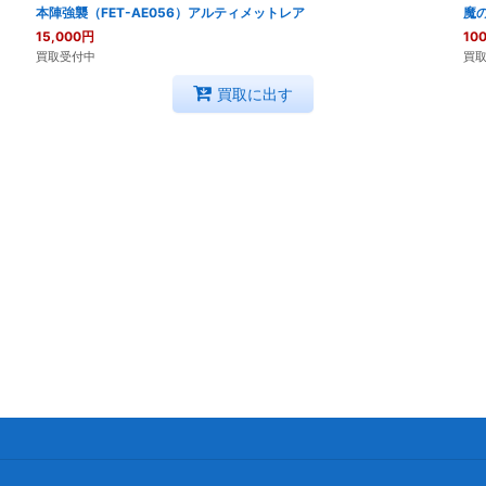
本陣強襲（FET-AE056）アルティメットレア
魔の
15,000
円
100
買取受付中
買
買取に出す