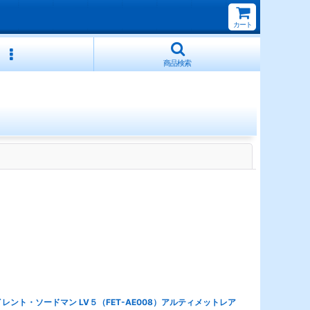
カート
商品検索
閉じる
レント・ソードマン LV５（FET-AE008）アルティメットレア