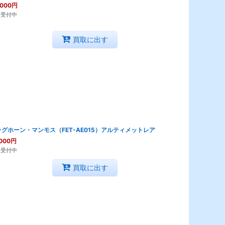
,000
円
取受付中
買取に出す
グホーン・マンモス（FET-AE015）アルティメットレア
000
円
取受付中
買取に出す