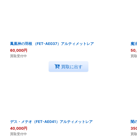
鳳凰神の羽根 （FET-AE037）アルティメットレア
魔法
60,000
円
50
買取受付中
買
買取に出す
デス・メテオ（FET-AE041）アルティメットレア
闇の
40,000
円
35
買取受付中
買