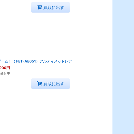
買取に出す
ーム！（ FET-AE051）アルティメットレア
000
円
取受付中
買取に出す