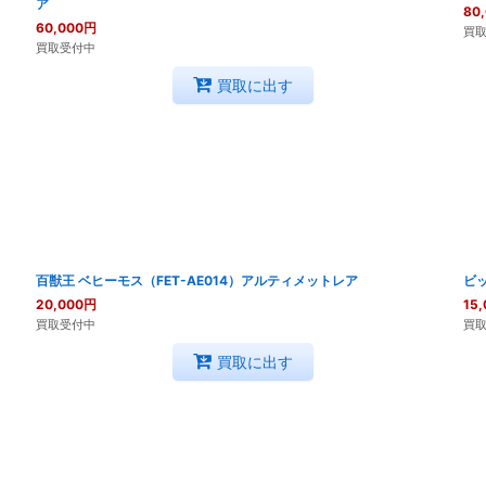
ア
80
60,000
円
買
買取受付中
買取に出す
百獣王 ベヒーモス（FET-AE014）アルティメットレア
ビッ
20,000
円
15,
買取受付中
買
買取に出す