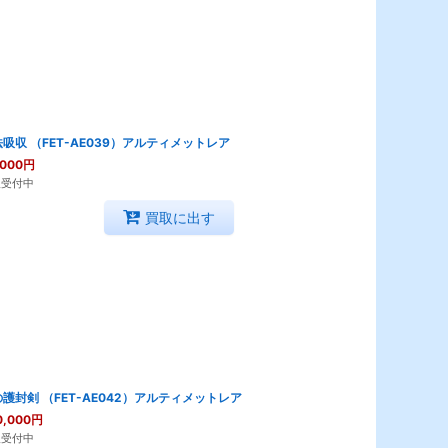
吸収 （FET-AE039）アルティメットレア
,000
円
取受付中
買取に出す
護封剣 （FET-AE042）アルティメットレア
0,000
円
取受付中