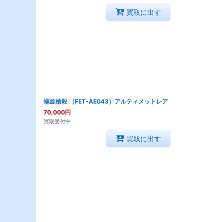
買取に出す
螺旋槍殺 （FET-AE043）アルティメットレア
70,000
円
買取受付中
買取に出す