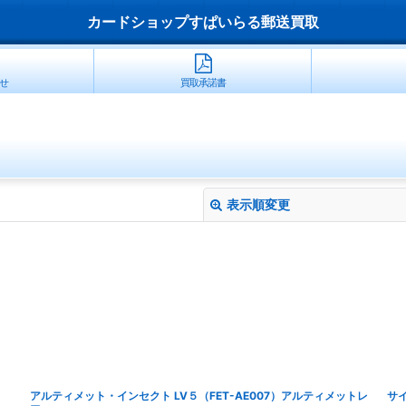
カードショップすぱいらる郵送買取
せ
買取承諾書
表示順変更
絞り込む
アルティメット・インセクト LV５（FET-AE007）アルティメットレ
サイ