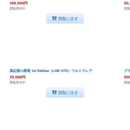
100,000
円
50
買取受付中
買
買取に出す
真紅眼の黒竜 1st Edition（LOB-070）ウルトラレア
ブ
70,000
円
50
買取受付中
買
買取に出す