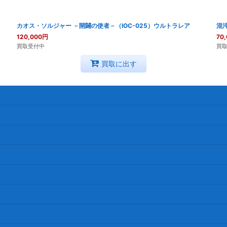
カオス・ソルジャー －開闢の使者－（IOC-025）ウルトラレア
混沌
120,000
円
70
買取受付中
買
買取に出す