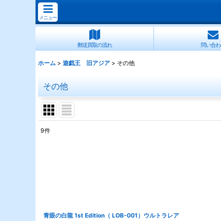
メニュー
郵送買取の流れ
問い合わ
ホーム
>
遊戯王 旧アジア
>
その他
その他
9
件
表示数
:
並び順
:
青眼の白龍 1st Edition（ LOB-001）ウルトラレア