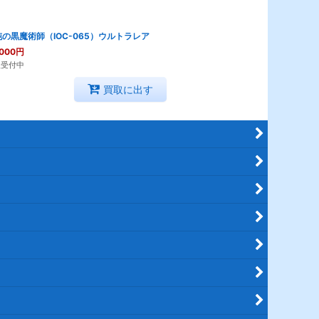
の黒魔術師（IOC-065）ウルトラレア
,000
円
取受付中
買取に出す