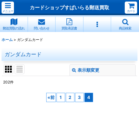
カードショップすぱいらる郵送買取
メニュー
カート
郵送買取の流れ
問い合わせ
買取承諾書
商品検索
ホーム
>
ガンダムカード
ガンダムカード
表示順変更
閉じる
202
件
サブカテゴリ
:
«
前
1
2
3
4
表示数
:
並び順
:
絞り込む