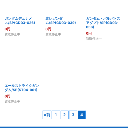
ガンダムデュナメ
赤いガンダ
ガンダム・バルバトス
ス/SP(GD03-026)
ム/SP(GD03-039)
アダプト/SP(GD03-
056)
0
円
0
円
0
円
買取停止中
買取停止中
買取停止中
エールストライクガン
ダム/SP(ST04-001)
0
円
買取停止中
«
前
1
2
3
4