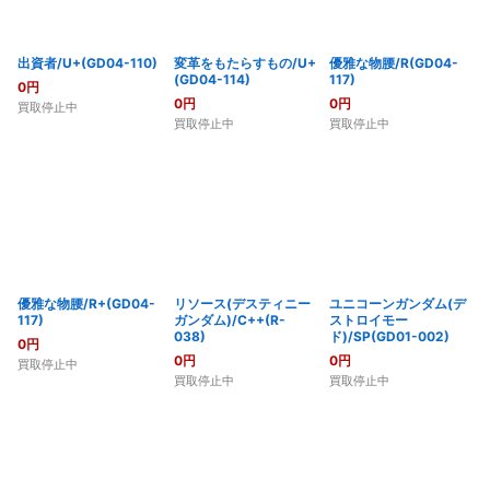
出資者/U+(GD04-110)
変革をもたらすもの/U+
優雅な物腰/R(GD04-
(GD04-114)
117)
0
円
0
円
0
円
買取停止中
買取停止中
買取停止中
優雅な物腰/R+(GD04-
リソース(デスティニー
ユニコーンガンダム(デ
117)
ガンダム)/C++(R-
ストロイモー
038)
ド)/SP(GD01-002)
0
円
0
円
0
円
買取停止中
買取停止中
買取停止中