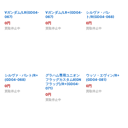
∀ガンダム/LR(GD04-
∀ガンダム/LR+(GD04-
シルヴァ・バレ
067)
067)
ト/R(GD04-068)
0
円
0
円
0
円
買取停止中
買取停止中
買取停止中
シルヴァ・バレト/R+
グラハム専用ユニオン
ウッソ・エヴィン/R+
(GD04-068)
フラッグカスタムII(GN
(GD04-081)
フラッグ)/R+(GD04-
0
円
0
円
071)
買取停止中
買取停止中
0
円
買取停止中