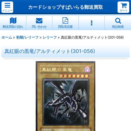
カードショップすぱいらる郵送買取
メニュー
カート
郵送買取の流れ
問い合わせ
買取承諾書
商品検索
ホーム
>
初期/レリーフ
>
レリーフ
>
真紅眼の黒竜/アルティメット(301-056)
真紅眼の黒竜/アルティメット(301-056)