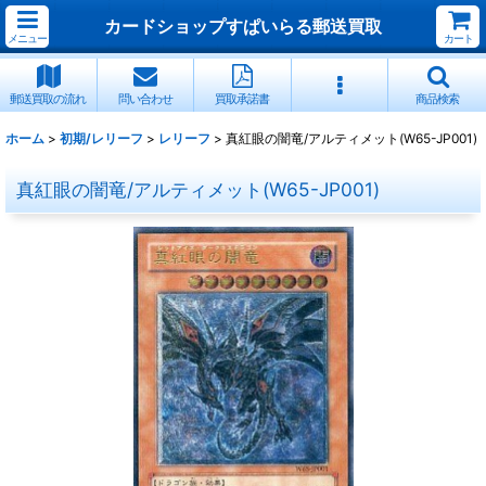
カードショップすぱいらる郵送買取
メニュー
カート
郵送買取の流れ
問い合わせ
買取承諾書
商品検索
ホーム
>
初期/レリーフ
>
レリーフ
>
真紅眼の闇竜/アルティメット(W65-JP001)
真紅眼の闇竜/アルティメット(W65-JP001)