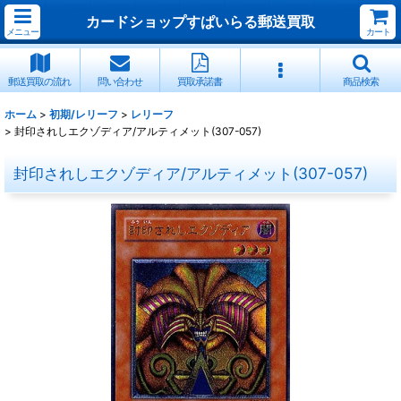
カードショップすぱいらる郵送買取
メニュー
カート
郵送買取の流れ
問い合わせ
買取承諾書
商品検索
ホーム
>
初期/レリーフ
>
レリーフ
>
封印されしエクゾディア/アルティメット(307-057)
封印されしエクゾディア/アルティメット(307-057)