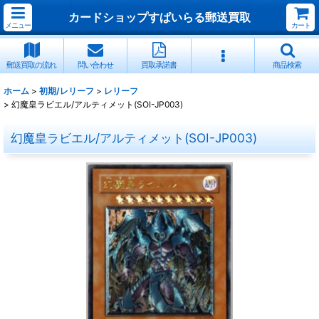
カードショップすぱいらる郵送買取
メニュー
カート
郵送買取の流れ
問い合わせ
買取承諾書
商品検索
ホーム
>
初期/レリーフ
>
レリーフ
>
幻魔皇ラビエル/アルティメット(SOI-JP003)
幻魔皇ラビエル/アルティメット(SOI-JP003)