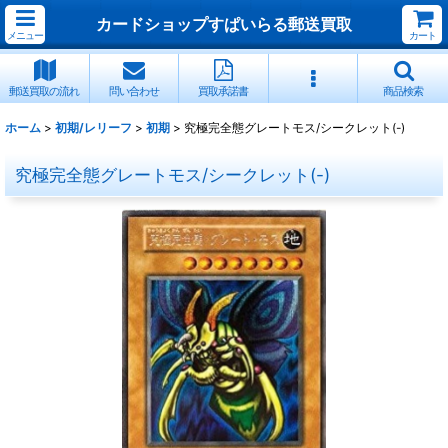
カードショップすぱいらる郵送買取
メニュー
カート
郵送買取の流れ
問い合わせ
買取承諾書
商品検索
ホーム
>
初期/レリーフ
>
初期
>
究極完全態グレートモス/シークレット(-)
究極完全態グレートモス/シークレット(-)