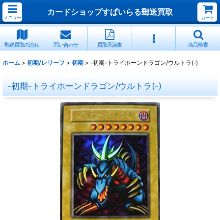
カードショップすぱいらる郵送買取
メニュー
カート
郵送買取の流れ
問い合わせ
買取承諾書
商品検索
ホーム
>
初期/レリーフ
>
初期
>
-初期-トライホーンドラゴン/ウルトラ(-)
-初期-トライホーンドラゴン/ウルトラ(-)