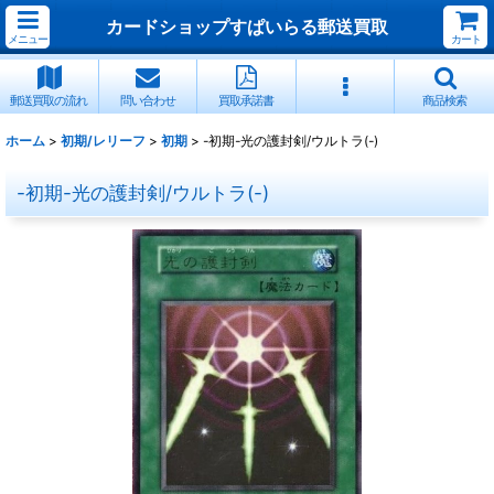
カードショップすぱいらる郵送買取
メニュー
カート
郵送買取の流れ
問い合わせ
買取承諾書
商品検索
ホーム
>
初期/レリーフ
>
初期
>
-初期-光の護封剣/ウルトラ(-)
-初期-光の護封剣/ウルトラ(-)