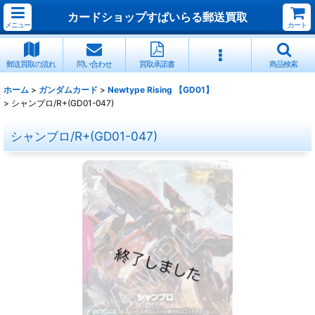
カードショップすぱいらる郵送買取
メニュー
カート
郵送買取の流れ
問い合わせ
買取承諾書
商品検索
ホーム
>
ガンダムカード
>
Newtype Rising 【GD01】
>
シャンブロ/R+(GD01-047)
シャンブロ/R+(GD01-047)