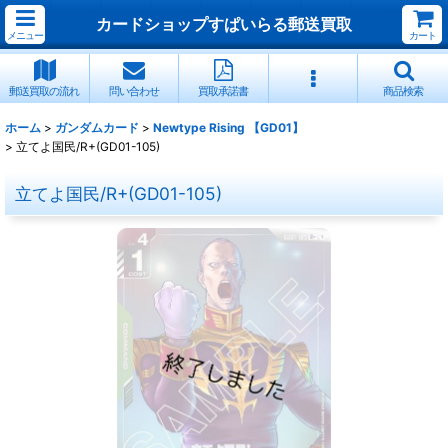
カードショップすぱいらる郵送買取
メニュー
カート
郵送買取の流れ
問い合わせ
買取承諾書
商品検索
ホーム
>
ガンダムカード
>
Newtype Rising 【GD01】
>
立てよ国民/R+(GD01-105)
立てよ国民/R+(GD01-105)