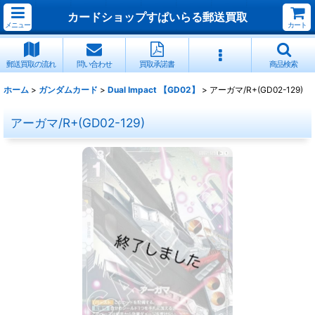
カードショップすぱいらる郵送買取
メニュー
カート
郵送買取の流れ
問い合わせ
買取承諾書
商品検索
ホーム
>
ガンダムカード
>
Dual Impact 【GD02】
>
アーガマ/R+(GD02-129)
アーガマ/R+(GD02-129)