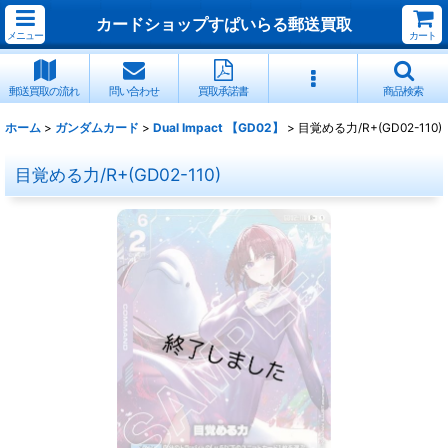
カードショップすぱいらる郵送買取
メニュー
カート
郵送買取の流れ
問い合わせ
買取承諾書
商品検索
ホーム
>
ガンダムカード
>
Dual Impact 【GD02】
>
目覚める力/R+(GD02-110)
目覚める力/R+(GD02-110)