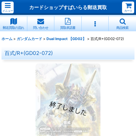
カードショップすぱいらる郵送買取
メニュー
カート
郵送買取の流れ
問い合わせ
買取承諾書
商品検索
ホーム
>
ガンダムカード
>
Dual Impact 【GD02】
>
百式/R+(GD02-072)
百式/R+(GD02-072)