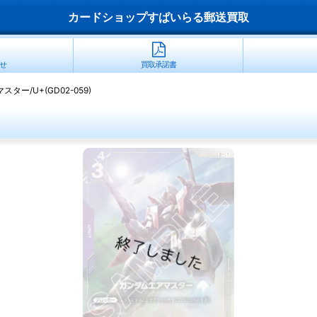
カードショップすぱいらる郵送買取
せ
買取承諾書
ター/U+(GD02-059)