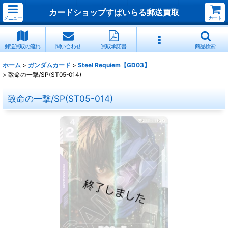
カードショップすぱいらる郵送買取
メニュー
カート
郵送買取の流れ
問い合わせ
買取承諾書
商品検索
ホーム
>
ガンダムカード
>
Steel Requiem【GD03】
>
致命の一撃/SP(ST05-014)
致命の一撃/SP(ST05-014)