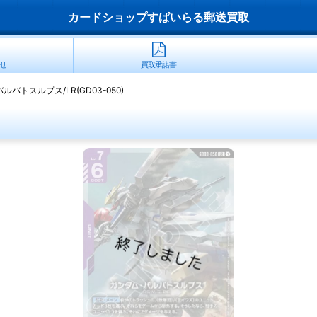
カードショップすぱいらる郵送買取
せ
買取承諾書
バトスルプス/LR(GD03-050)