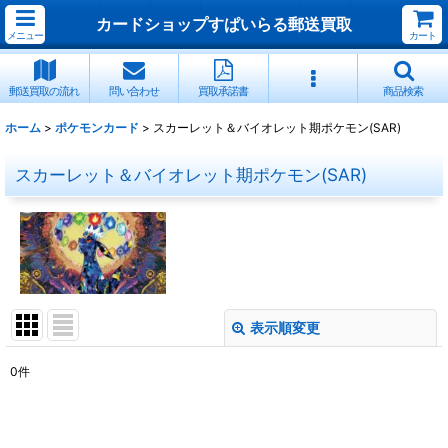
カードショップすぱいらる郵送買取
メニュー
カート
郵送買取の流れ
問い合わせ
買取承諾書
商品検索
ホーム
>
ポケモンカード
>
スカーレット＆バイオレット期ポケモン(SAR)
スカーレット＆バイオレット期ポケモン(SAR)
表示順変更
閉じる
0
件
表示数
:
並び順
: