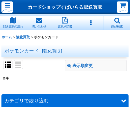
カードショップすぱいらる郵送買取
メニュー
カート
郵送買取の流れ
問い合わせ
買取承諾書
商品検索
ホーム
>
強化買取
>
ポケモンカード
ポケモンカード
[
強化買取
]
表示順変更
閉じる
0
件
サブカテゴリ
:
カテゴリで絞り込む
表示数
:
ポケモンカード (カード一覧)
並び順
:
サン＆ムーン期ポケモン(SA)