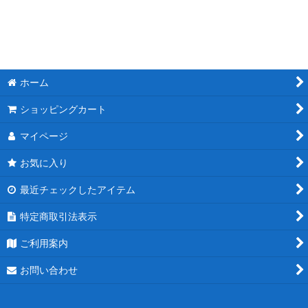
絞り込む
サン＆ムーン期サポート(SR)
ソード＆シールド期ポケモン(SA)
ホーム
ソード＆シールド期サポート(SR/SAR)
ショッピングカート
スカーレット＆バイオレット期ポケモン(SAR)
マイページ
スカーレット＆バイオレット期サポート(SR/SAR)
お気に入り
最近チェックしたアイテム
カードeキラ
特定商取引法表示
ピカチュウ
ご利用案内
その他
お問い合わせ