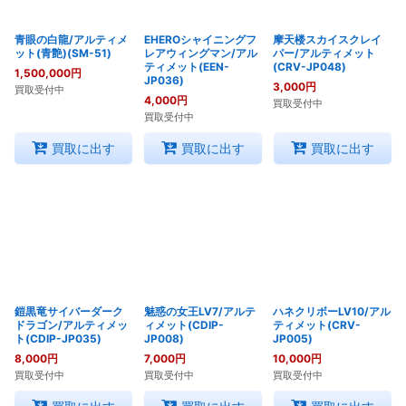
青眼の白龍/アルティメ
EHEROシャイニングフ
摩天楼スカイスクレイ
ット(青艶)(SM-51)
レアウィングマン/アル
パー/アルティメット
ティメット(EEN-
(CRV-JP048)
1,500,000
円
JP036)
3,000
円
買取受付中
4,000
円
買取受付中
買取受付中
買取に出す
買取に出す
買取に出す
鎧黒竜サイバーダーク
魅惑の女王LV7/アルテ
ハネクリボーLV10/アル
ドラゴン/アルティメッ
ィメット(CDIP-
ティメット(CRV-
ト(CDIP-JP035)
JP008)
JP005)
8,000
円
7,000
円
10,000
円
買取受付中
買取受付中
買取受付中