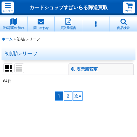
カードショップすぱいらる郵送買取
メニュー
カート
郵送買取の流れ
問い合わせ
買取承諾書
商品検索
ホーム
>
初期/レリーフ
初期/レリーフ
表示順変更
閉じる
84
件
サブカテゴリ
:
1
2
次
»
表示数
:
並び順
:
絞り込む