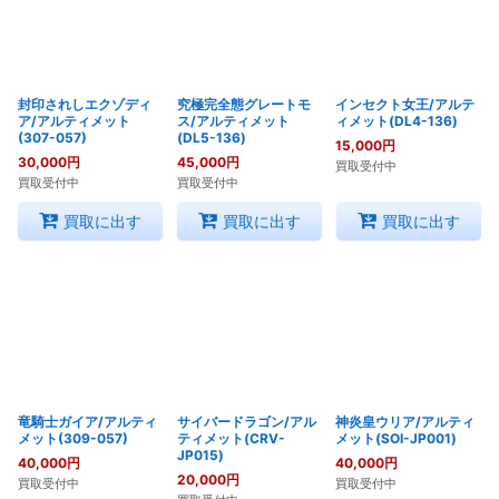
封印されしエクゾディ
究極完全態グレートモ
インセクト女王/アルテ
ア/アルティメット
ス/アルティメット
ィメット(DL4-136)
(307-057)
(DL5-136)
15,000
円
30,000
円
45,000
円
買取受付中
買取受付中
買取受付中
買取に出す
買取に出す
買取に出す
竜騎士ガイア/アルティ
サイバードラゴン/アル
神炎皇ウリア/アルティ
メット(309-057)
ティメット(CRV-
メット(SOI-JP001)
JP015)
40,000
円
40,000
円
20,000
円
買取受付中
買取受付中