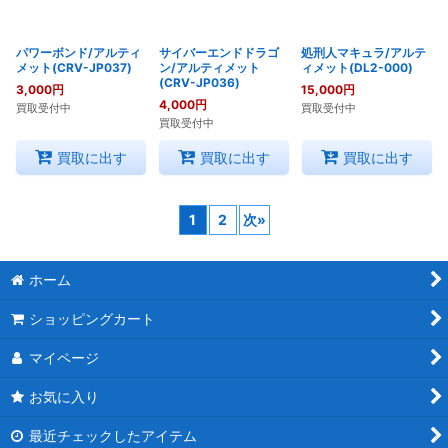
パワーボンド/アルティ
サイバーエンドドラゴ
処刑人マキュラ/アルテ
メット(CRV-JP037)
ン/アルティメット
ィメット(DL2-000)
(CRV-JP036)
3,000
円
15,000
円
4,000
円
買取受付中
買取受付中
買取受付中
買取に出す
買取に出す
買取に出す
1
2
次
»
ホーム
ショッピングカート
マイページ
お気に入り
最近チェックしたアイテム